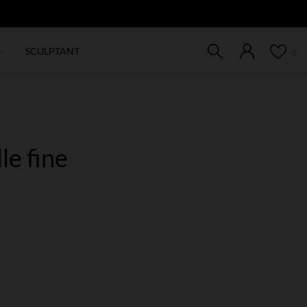
EW
6
SCULPTANT
0
le fine