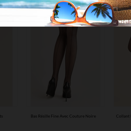
ts
Bas Résille Fine Avec Couture Noire
Collant 