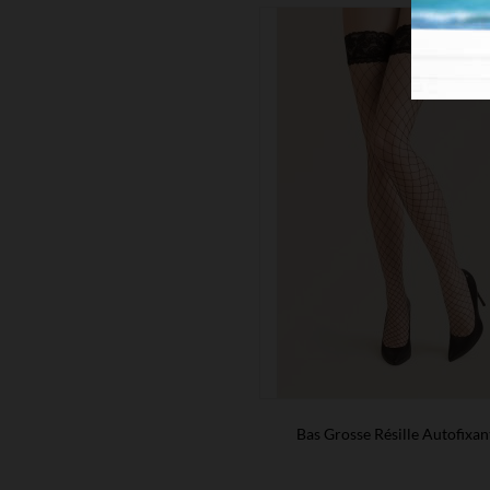
Bas Grosse Résille Autofixan