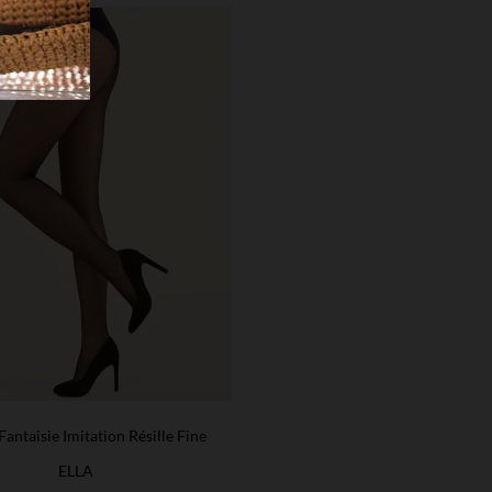
Fantaisie Imitation Résille Fine
ELLA