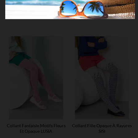
Collant Fantaisie Imitation
Collant Fantaisie LEMA
Résille RUMBA
Collant Fantaisie Motifs Fleurs
Collant Fille Opaque À Rayures
Et Opaque LUSIA
SISI