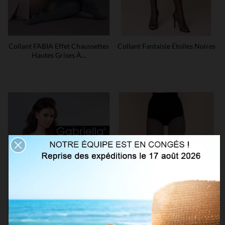
Collant FABIA Effet Chaussettes
Collant Fantaisie Étoiles Noires
Hautes Grises À...