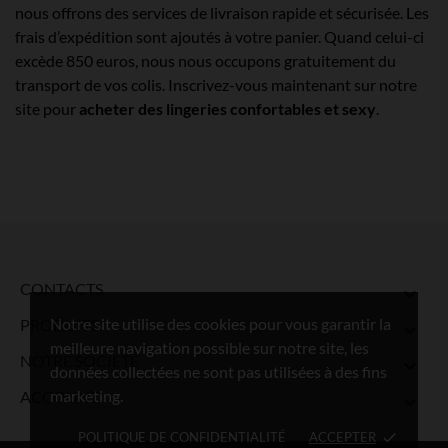
nous offrons des services de livraison rapide et sécurisée. Les
frais d’expédition sont ajoutés à votre panier. Quand celui-ci
excède 850 euros, nous nous occupons gratuitement du
transport de vos colis. Inscrivez-vous maintenant sur notre
site pour
acheter des lingeries confortables et sexy
.
CONTACTS

Notre site utilise des cookies pour vous garantir la
PRODUITS

meilleure navigation possible sur notre site, les
NOTRE SOCIÉTÉ

données collectées ne sont pas utilisées à des fins
marketing.
ACCOUNT

POLITIQUE DE CONFIDENTIALITÉ
ACCEPTER
done