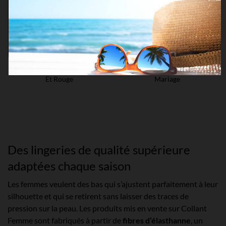
Bas Autofixant Jarretière Noire
Bas Autofixants Blanc-Bleu
Et Rouge
Mariage
Des lingeries de qualité supérieure
adaptées chaque saison
Les femmes veulent des bas qui s’ajustent parfaitement à leur
silhouette et qui se retirent sans laisser des traces de
pression sur la peau. Les produits mis en vente sur Collant
Femme sont fabriqués à partir de
fibres d’élasthanne
, un