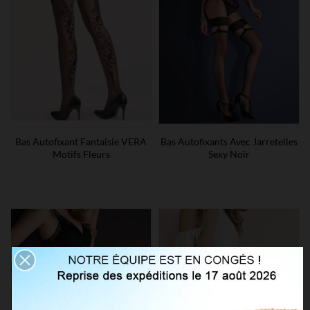
Bas Autofixant Fantaisie VERA
Bas Autofixants Avec Jarretelles
Motifs Fleurs
Sexy Noir