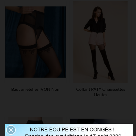
Bas Jarretelles IVON Noir
Collant PATY Chaussettes
Hautes