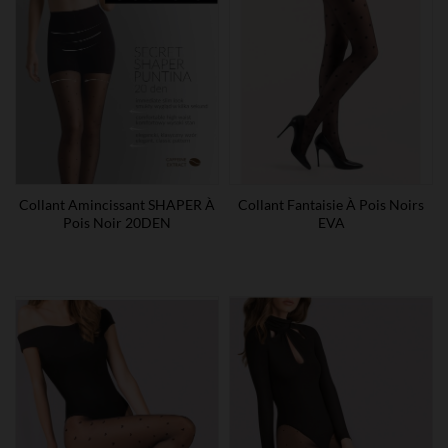
Collant Amincissant SHAPER À
Collant Fantaisie À Pois Noirs
Pois Noir 20DEN
EVA