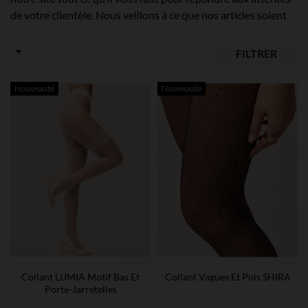
de votre clientèle. Nous veillons à ce que nos articles soient
fabriqués à partir de matériaux de haute qualité pour
garantir un confort optimal
. Nos collants à pois pour filles ou

FILTRER
femmes sont doux au toucher et résistants. Ils se déclinent
dans une variété de tailles pour que chaque cliente puisse
Nouveauté
Nouveauté
trouver le produit parfait.
Collant LUMIA Motif Bas Et
Collant Vagues Et Pois SHIRA
Porte-Jarretelles