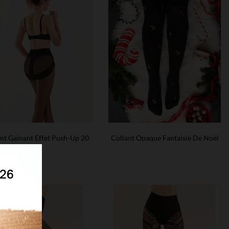
nt Gainant Effet Push-Up 20
Collant Opaque Fantaisie De Noël
Den