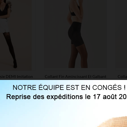
isie DEMI Imitation
Collant Fin Amincissant Et Galbant
Colla
Bas
20 Deniers