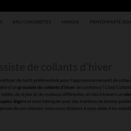
N
S
BAS / CHAUSSETTES
MARQUE
PRINTEMPS/ÉTÉ 202
siste de collants d’hiver
néficier de tarifs préférentiels pour l’approvisionnement de colla
uête d’un
grossiste de collants d’hiver
de confiance ? Chez Collan
 tailles, de styles et de couleurs différentes, et ceci à travers un
sit
ouples
,
légers
et sont fabriqués avec des matières de bonne qualité
gences de vos clientes, nous nous attelons à vous aider à les satisfa