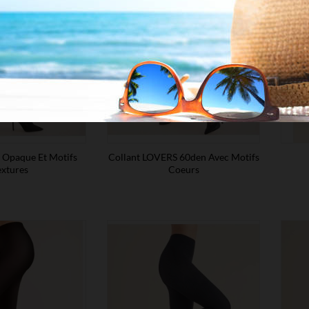
S Opaque Et Motifs
Collant LOVERS 60den Avec Motifs
extures
Coeurs