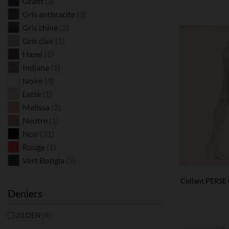
Grafit
(3)
Gris anthracite
(3)
Gris chiné
(2)
Gris clair
(1)
Hazel
(1)
Indiana
(1)
Ivoire
(4)
Latte
(1)
Melissa
(2)
Neutre
(1)
Noir
(31)
Rouge
(1)
Vert Botigla
(3)
Collant PERSE 
Deniers
20 DEN
(4)