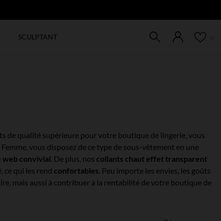
EW
6
SCULPTANT
0
nts de qualité supérieure pour votre boutique de lingerie, vous
t Femme, vous disposez de ce type de sous-vêtement en une
e web convivial
. De plus, nos
collants chaut effet transparent
, ce qui les rend
confortables
. Peu importe les envies, les goûts
ire, mais aussi à contribuer à la rentabilité de votre boutique de