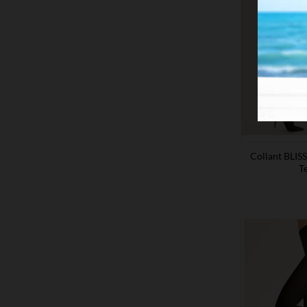
Collant BLIS
T