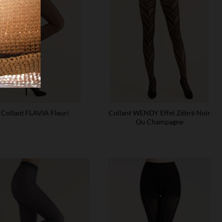
Collant FLAVIA Fleuri
Collant WENDY Effet Zébré Noir
Ou Champagne