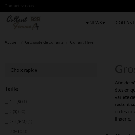
Contactez-nous
♥ NEWS ♥
COLLANT
Accueil
Grossiste de collants
Collant Hiver
Gros
Choix rapide
Afin de bé
Taille
êtes en q
variété de
1-2 (S)
(1)
restent
s
ou les exi
2 (S)
(30)
lingerie.
2-3 (S-M)
(1)
3 (M)
(30)