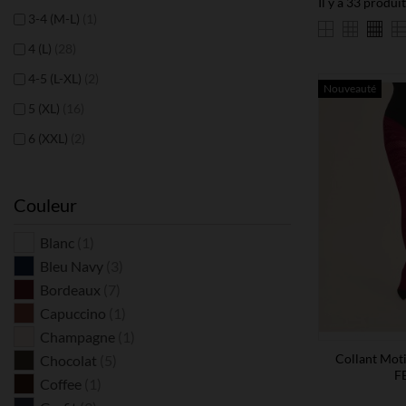
Il y a 33 produit
3-4 (M-L)
(1)
4 (L)
(28)
4-5 (L-XL)
(2)
Nouveauté
5 (XL)
(16)
6 (XXL)
(2)
Couleur
Blanc
(1)
Bleu Navy
(3)
Bordeaux
(7)
Capuccino
(1)
Champagne
(1)
Collant Moti
Chocolat
(5)
F
Coffee
(1)