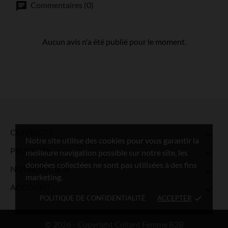
Commentaires (0)
Aucun avis n'a été publié pour le moment.
CONTACTS

Notre site utilise des cookies pour vous garantir la
PRODUITS

meilleure navigation possible sur notre site, les
données collectées ne sont pas utilisées à des fins
NOTRE SOCIÉTÉ

marketing.
ACCOUNT

POLITIQUE DE CONFIDENTIALITÉ
ACCEPTER
done
© 2026 - Copyright Collant Femme B2B