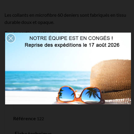
Les collants en microfibre 60 deniers sont fabriqués en tissu
durable doux et opaque.
Pas de parties culotte et orteils marquées, marque
GABRIELLA.
Détails du produit
Référence
122
Fiche technique