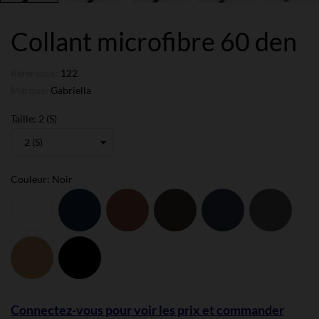
Collant microfibre 60 den
Référence:
122
Marque:
Gabriella
Taille: 2 (S)
Couleur: Noir
Blanc
Bleu
Capuccino
Chocolat
Grafit
Gris
Navy
anthra
Neutre
Noir
Connectez-vous pour voir les prix et commander