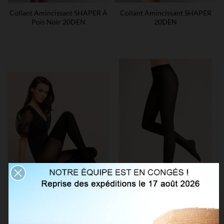
Collant Amincissant SHAPER À
Collant Amincissant SHAPER
Pois Noir 20DEN
20DEN
Collant RITA 60DEN Imitation
Collant Mat Semi-Opaque
Chaussette
40DEN