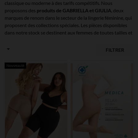
classique ou moderne à des tarifs compétitifs. Nous
proposons des
produits de GABRIELLA et GIULIA
, deux
marques de renom dans le secteur de la lingerie féminine, qui
proposent des collections spéciales. Les pièces disponibles
dans notre stock se destinent aux femmes de toutes tailles et
de toutes morphologies. Ainsi, vous pourrez offrir à votre
clientèle une
ligne de sous-vêtements
qui épousent ses

FILTRER
goûts et ses préférences.
Nouveauté