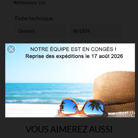
Référence
515
Fiche technique
Deniers
60 DEN
Matière
Microfibre 3D
Collection
Fashion
Références spécifiques
VOUS AIMEREZ AUSSI