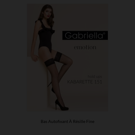
Bas Autofixant À Résille Fine