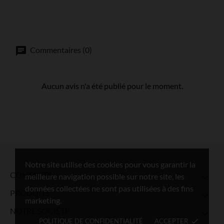
Commentaires (0)
Aucun avis n'a été publié pour le moment.
Notre site utilise des cookies pour vous garantir la
CONTACTS
meilleure navigation possible sur notre site, les

données collectées ne sont pas utilisées à des fins
PRODUITS

marketing.
NOTRE SOCIÉTÉ

POLITIQUE DE CONFIDENTIALITÉ
ACCEPTER
done