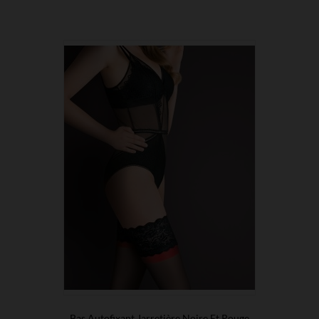
Bas Autofixant Jarretière Noire Et Rouge