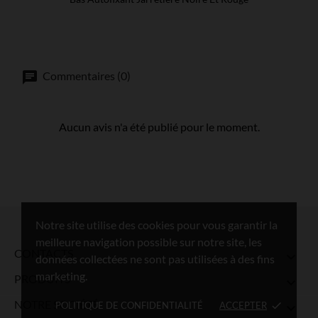
Commentaires (0)
Aucun avis n'a été publié pour le moment.
Notre site utilise des cookies pour vous garantir la
meilleure navigation possible sur notre site, les
CONTACTS

données collectées ne sont pas utilisées à des fins
marketing.
PRODUITS

NOTRE SOCIÉTÉ
POLITIQUE DE CONFIDENTIALITÉ
ACCEPTER
done
