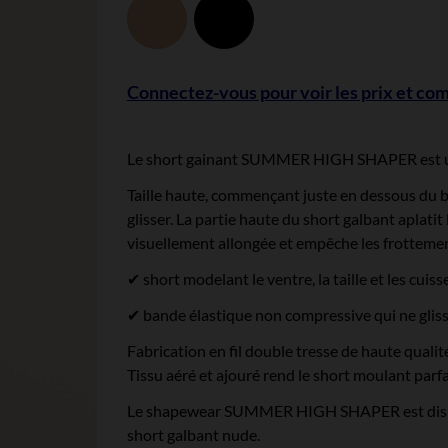
Melissa
Noir
Connectez-vous pour voir les prix et c
Le short gainant SUMMER HIGH SHAPER est un b
Taille haute, commençant juste en dessous du bu
glisser. La partie haute du short galbant aplatit 
visuellement allongée et empêche les frottemen
✔ short modelant le ventre, la taille et les cuiss
✔ bande élastique non compressive qui ne glis
Fabrication en fil double tresse de haute qualit
Tissu aéré et ajouré rend le short moulant parf
Le shapewear SUMMER HIGH SHAPER est disponib
short galbant nude.