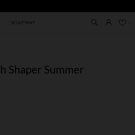
EW
6
SCULPTANT
0
gh Shaper Summer