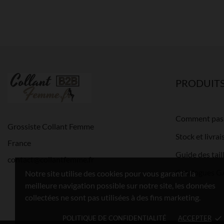
PRODUIT
Comment pas
Grossiste Collant Femme
Stock et livra
France
Guide des tai
contact@collantfemme.fr
Catalogues 
Notre site utilise des cookies pour vous garantir la
meilleure navigation possible sur notre site, les données
collectées ne sont pas utilisées à des fins marketing.
POLITIQUE DE CONFIDENTIALITÉ
ACCEPTER
done