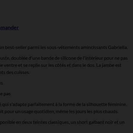
ommander
est-seller parmi les sous-vêtements amincissants Gabriella.
ste, doublée d'une bande de silicone de l'intérieur pour ne pas
le ventre et se replie sur les côtés et dans le dos. La jambe est
ts des cuisses.
es
se pas
é qui s'adapte parfaitement à la forme de la silhouette féminine.
ait pour un usage quotidien, même les jours les plus chauds.
le en deux teintes classiques, un short galbant noir et un