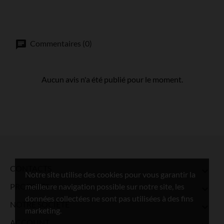
Commentaires (0)
Aucun avis n'a été publié pour le moment.
CONTACTS

Notre site utilise des cookies pour vous garantir la
meilleure navigation possible sur notre site, les
PRODUITS

données collectées ne sont pas utilisées à des fins
NOTRE SOCIÉTÉ

marketing.
ACCOUNT