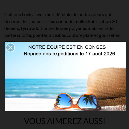
Collants Lovica avec motif féminin de petits coeurs qui
décorent les jambes à l'extérieur du mollet.Fabrication 20
deniers, Lycra additionné de soie polyamide, absence de
partie culotte, pointes invisible, couture plate et gousset en
coton.
84% polyamide, 15% elasthanne, 1% coton
Détails du produit
VOUS AIMEREZ AUSSI