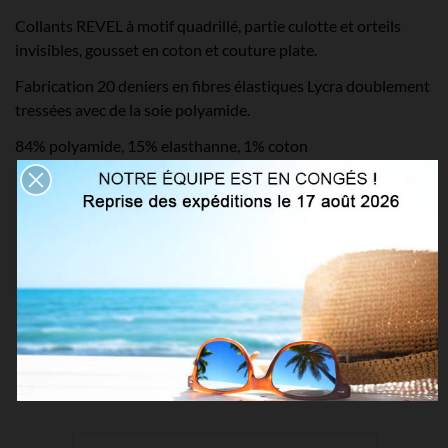
Collants REVEL à motif quadrillé, partie culotte et orteils
invisibles, gousset en coton et couture plate.
Fabrication 20 deniers en fibres élastiques Lycra doublement
tressées avec de la soie polyamide.
84% polyamide, 15% elasthanne, 1% coton
Détails du produit
VOUS AIMEREZ AUSSI