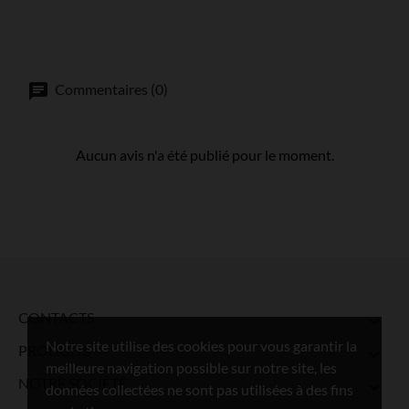
Commentaires (0)
Aucun avis n'a été publié pour le moment.
CONTACTS

Notre site utilise des cookies pour vous garantir la
PRODUITS

meilleure navigation possible sur notre site, les
NOTRE SOCIÉTÉ

données collectées ne sont pas utilisées à des fins