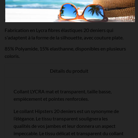
Collant Hipsters 20 deniers permet de porter des jupes à
taille basse. Collants fins avec renfort au niveau de la culotte
et des orteils.
Fabrication en Lycra fibres élastiques 20 deniers qui
s'adaptent à la forme de la silhouette, avec couture plate.
85% Polyamide, 15% elasthanne, disponibles en plusieurs
coloris.
Détails du produit
Collant LYCRA mat et transparent, taille basse,
empiècement et pointes renforcées.
Le collant Hipsters 20 deniers est un synonyme de
l’élégance. Le tissu transparent soulignera les
qualités de vos jambes et leur donnera un aspect
impeccable. Le tissu délicat et transparent du collant