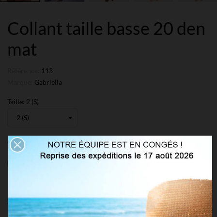
Collant taille basse 20 den
mat
Référence:
113
Marque:
Gabriella
Taille: 2 (S)
Couleur: Noir
Beige
Melissa
Neutre
Noir
Connectez-vous pour voir les prix et commander