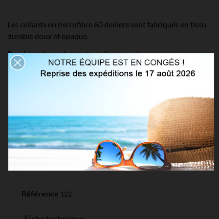
Les collants en microfibre 60 deniers sont fabriqués en tissu
durable doux et opaque.
Pas de parties culotte et orteils marquées, marque
GABRIELLA.
Détails du produit
Référence
122
Fiche technique