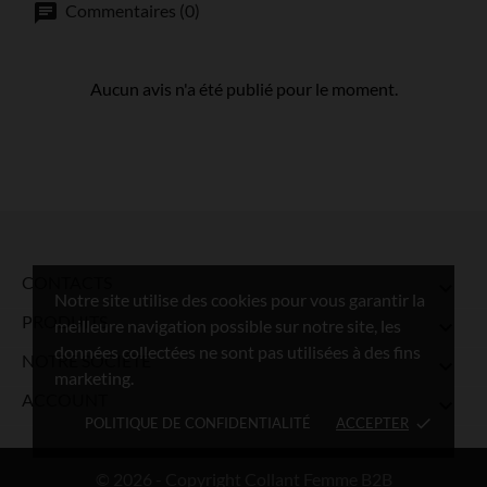
Commentaires (0)
Aucun avis n'a été publié pour le moment.
CONTACTS

Notre site utilise des cookies pour vous garantir la
PRODUITS

meilleure navigation possible sur notre site, les
données collectées ne sont pas utilisées à des fins
NOTRE SOCIÉTÉ

marketing.
ACCOUNT

POLITIQUE DE CONFIDENTIALITÉ
ACCEPTER
done
© 2026 - Copyright Collant Femme B2B