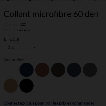
Collant microfibre 60 den
Référence:
122
Marque:
Gabriella
Taille: 2 (S)
Couleur: Noir
Blanc
Bleu
Capuccino
Chocolat
Grafit
Gris
Navy
anthra
Neutre
Noir
Connectez-vous pour voir les prix et commander