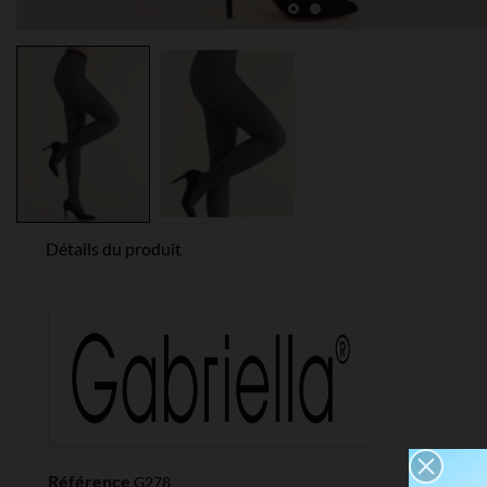
Détails du produit
Référence
G278