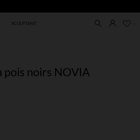
EW
6
SCULPTANT
0
à pois noirs NOVIA