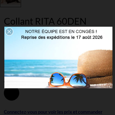
Collant RITA 60DEN
imitation chaussette
Référence:
G387
Marque:
Gabriella
Taille: 2 (S)
Couleur: Noir
Noir
Connectez-vous pour voir les prix et commander