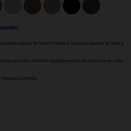
Gris
Gris
Hazel
Indiana
Noir
Vert
anthracite
clair
Botigla
ommander
ofibre (ajout de fibres flexibles). Doux au toucher et idéal à
ousset en coton. Renfort supplémentaire de la culotte en taille
 5. Marque Gabriella