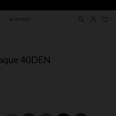
EW
6
SCULPTANT
0
paque 40DEN