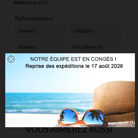
Référence
1224
Fiche technique
Deniers
500 DEN
Matière
Microfibre 3D
Collection
Classique
Références spécifiques
VOUS AIMEREZ AUSSI