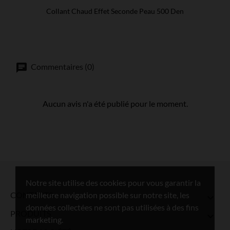
Collant Chaud Effet Seconde Peau 500 Den
Commentaires (0)
Aucun avis n'a été publié pour le moment.
Notre site utilise des cookies pour vous garantir la
meilleure navigation possible sur notre site, les
CONTACTS

données collectées ne sont pas utilisées à des fins
PRODUITS

marketing.