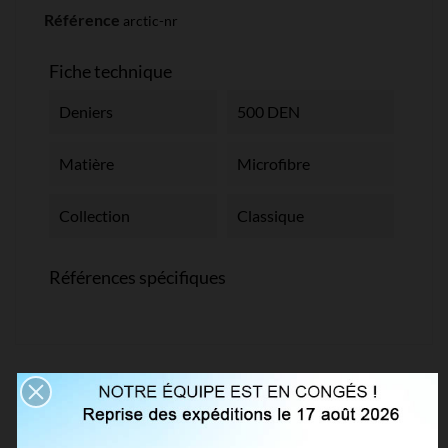
Référence
arctic-nr
Fiche technique
Deniers
500 DEN
Matière
Microfibre
Collection
Classique
Références spécifiques
VOUS AIMEREZ AUSSI