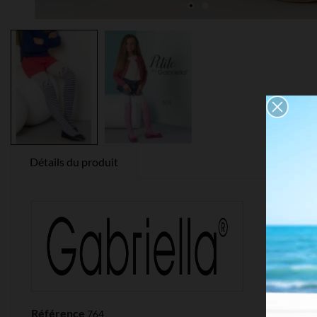
Détails du produit
Référence
764