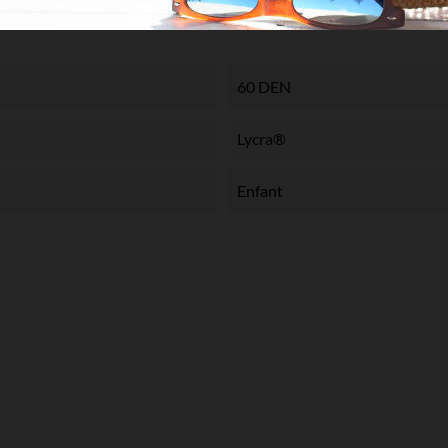
60 DEN
Lycra®
Enfant