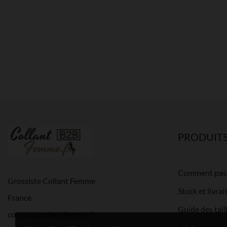
PRODUIT
Comment pas
Grossiste Collant Femme
Stock et livra
France
Guide des tai
contact@collantfemme.fr