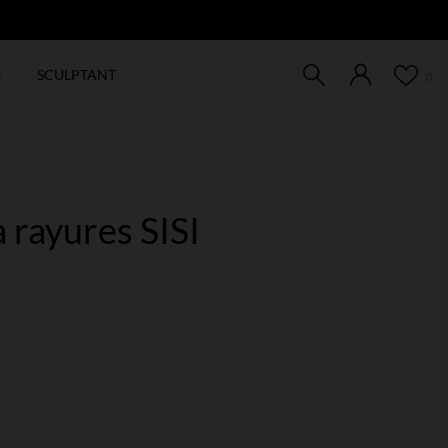
EW
6
SCULPTANT
0
à rayures SISI