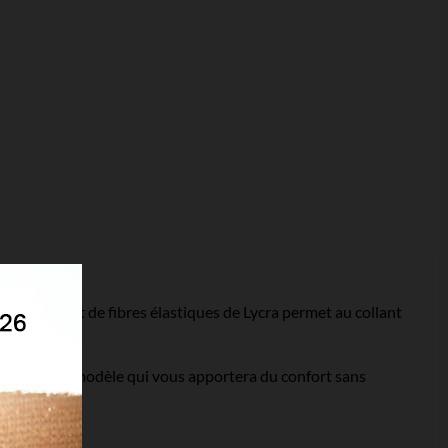
endue. L'ajout de fibres élastiques de Lycra permet au collant
ous prenez un modèle qui vous apportera du confort sans