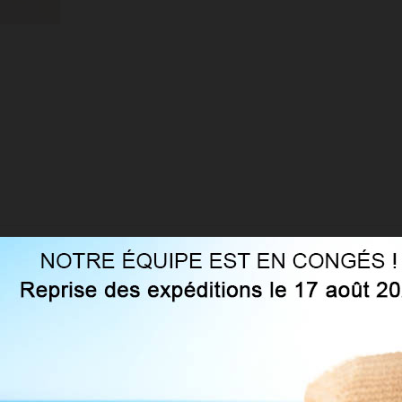
semi-mat, idéal pour toutes les tenues de la plus chic à la plus dét
collant plus durable et plus résistant. En choisissant ce modèle, v