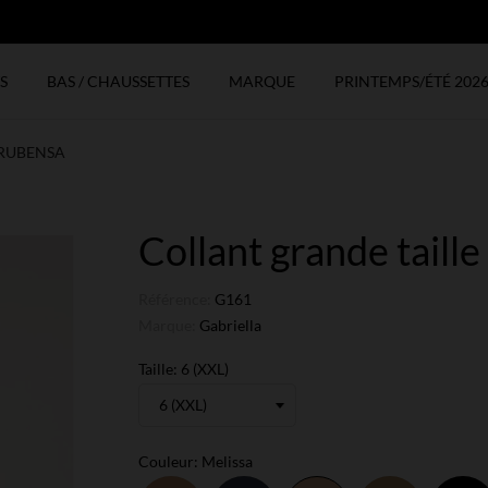
N
S
BAS / CHAUSSETTES
MARQUE
PRINTEMPS/ÉTÉ 202
n RUBENSA
Collant grande tail
Référence:
G161
Marque:
Gabriella
Taille: 6 (XXL)
Couleur: Melissa