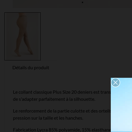
Détails du produit
Le collant classique Plus Size 20 deniers est transparent et 
de s'adapter parfaitement à la silhouette.
Le renforcement de la partie culotte et des orteils rend le 
pression sur la taille et les hanches.
Fabrication Lycra 85% polyamide, 15% elasthane.