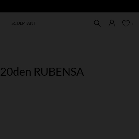
EW
6
SCULPTANT
0
le 20den RUBENSA