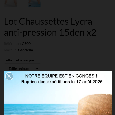
Lot Chaussettes Lycra
anti-pression 15den x2
Référence:
G500
Marque:
Gabriella
Taille: Taille unique
Couleur: Noir
Beige
Melissa
Neutre
Noir
Sabia
Connectez-vous pour voir les prix et commander