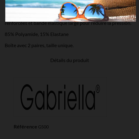
Paire de chaussettes fabrication Lycra 15den, pointes
renforcées et bande élastique large pour réduire la pression.
85% Polyamide, 15% Elastane
Boîte avec 2 paires, taille unique.
Détails du produit
Référence
G500