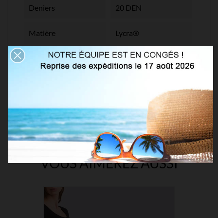
Deniers
20 DEN
Matière
Lycra®
Collection
Fashion
Références spécifiques
VOUS AIMEREZ AUSSI