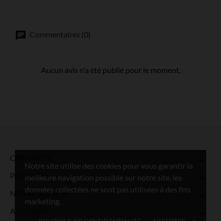
Commentaires (0)
Aucun avis n'a été publié pour le moment.
CONTACTS

Notre site utilise des cookies pour vous garantir la
PRODUITS

meilleure navigation possible sur notre site, les
données collectées ne sont pas utilisées à des fins
NOTRE SOCIÉTÉ

marketing.
ACCOUNT
