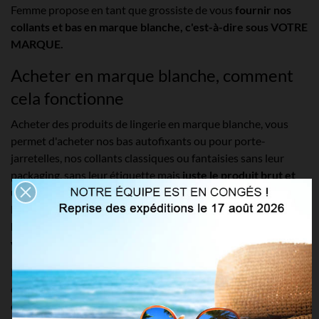
Femme propose en tant que grossiste de vous
fournir nos
collants et bas en marque blanche, c'est-à-dire sous VOTRE
MARQUE.
Acheter en marque blanche, comment
cela fonctionne
Acheter des produits de lingerie en marque blanche, vous
permet d'acheter nos bas autofixants ou pour porte-
jarretelles, nos collants classiques ou fantaisies sans leur
packaging, sans leur étiquette mais
juste le produit brut et
un emballage de protection basique
. Cela vous laisse
l'opportunité d'y apposer votre communication avec
votre
logo, le nom de votre marque, votre code barre et même
votre prix de revente
.
Pour cela, nous vous invitons à prendre contact avec nos
commerciaux afin d'obtenir un devis en fonction de vos
demandes. Quel produit ? Quelle couleur ? En quelle quantité