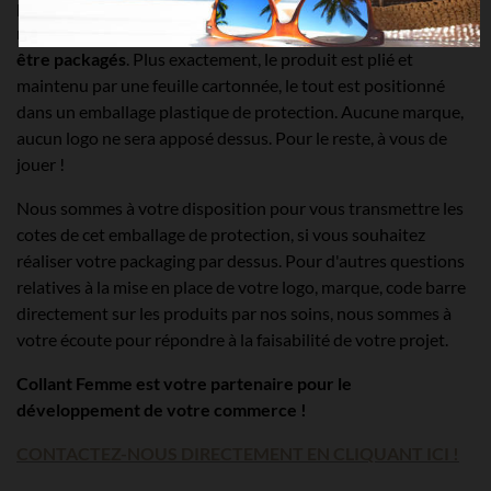
par taille ? Nous vous livrons les produits destinés à la
marque blanche dans un emballage de protection et
prêts à
être packagés
. Plus exactement, le produit est plié et
maintenu par une feuille cartonnée, le tout est positionné
dans un emballage plastique de protection. Aucune marque,
aucun logo ne sera apposé dessus. Pour le reste, à vous de
jouer !
Nous sommes à votre disposition pour vous transmettre les
cotes de cet emballage de protection, si vous souhaitez
réaliser votre packaging par dessus. Pour d'autres questions
relatives à la mise en place de votre logo, marque, code barre
directement sur les produits par nos soins, nous sommes à
votre écoute pour répondre à la faisabilité de votre projet.
Collant Femme est votre partenaire pour le
développement de votre commerce !
CONTACTEZ-NOUS DIRECTEMENT EN CLIQUANT ICI !