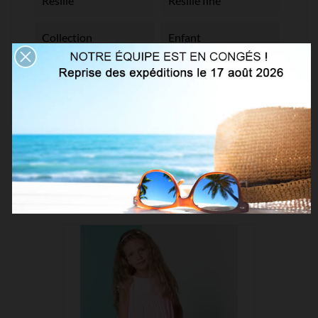
Résille
Résille fine
Collection
Enfant
Références spécifiques
VOUS AIMEREZ AUSSI