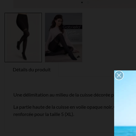
Détails du produit
Une délimitation au milieu de la cuisse décorée par un dessi
La partie haute de la cuisse en voile opaque noir. Collant fa
renforcée pour la taille 5 (XL).