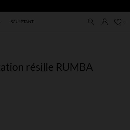
EW
6
SCULPTANT
0
itation résille RUMBA