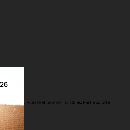
n avec couture plate et pointes invisibles. Partie culotte