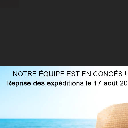
n de noeud et de trois anneaux imitation jarretière.
ntaisie fabriqué en microfibre avec technologie 3D, gousset en coto