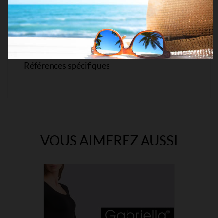
Deniers
20 DEN
Matière
Lycra© + Coton
Références spécifiques
VOUS AIMEREZ AUSSI