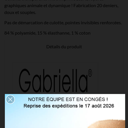
graphiques animale et dynamique ! Fabrication 20 deniers,
doux et souples.
Pas de démarcation de culotte, pointes invisibles renforcées.
84 % polyamide, 15 % élasthanne, 1 % coton
Détails du produit
Référence
1241
Fiche technique