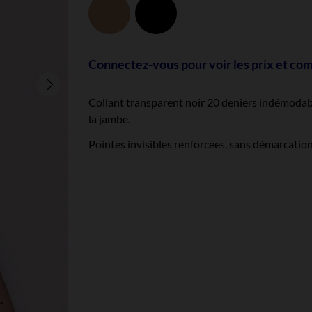
Beige
Noir
Connectez-vous pour voir les prix et c
Collant transparent noir 20 deniers indémodabl
la jambe.
Pointes invisibles renforcées, sans démarcation 