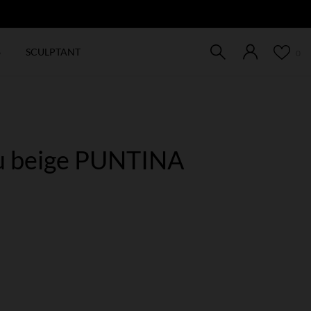
EW
6
SCULPTANT
0
 ou beige PUNTINA