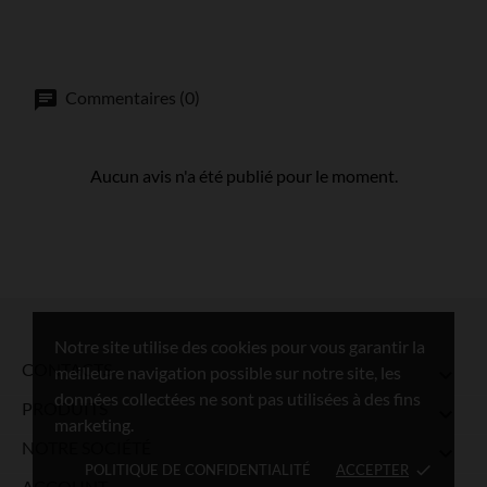
Commentaires (0)
Aucun avis n'a été publié pour le moment.
Notre site utilise des cookies pour vous garantir la
CONTACTS
meilleure navigation possible sur notre site, les

données collectées ne sont pas utilisées à des fins
PRODUITS

marketing.
NOTRE SOCIÉTÉ

POLITIQUE DE CONFIDENTIALITÉ
ACCEPTER
done
ACCOUNT