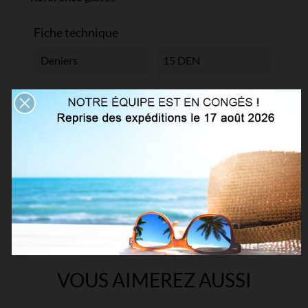
Fiche technique
Deniers
15 DEN
Matière
Lycra®
Collection
Sensual
Références spécifiques
VOUS AIMEREZ AUSSI