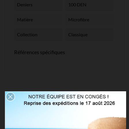
Deniers
100 DEN
Matière
Microfibre
Collection
Classique
Références spécifiques
VOUS AIMEREZ AUSSI