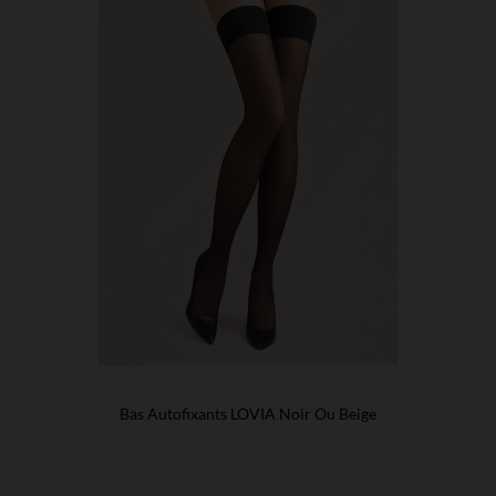
Bas Autofixants LOVIA Noir Ou Beige