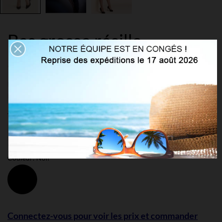
Bas grosse résille
autofixants
Référence:
gab-222nr
Marque:
Gabriella
Taille: 1-2 (S)
Couleur: Noir
Noir
Connectez-vous pour voir les prix et commander