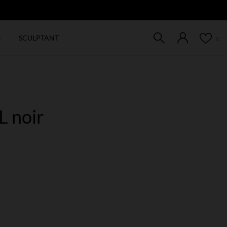
EW
6
SCULPTANT
0
L noir