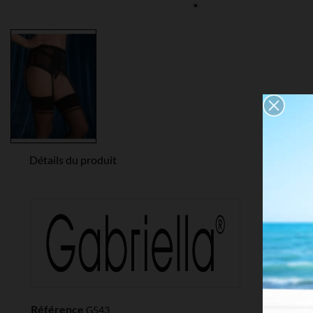
Détails du produit
Référence
G543