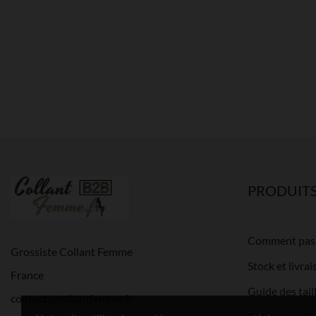
PRODUIT
Comment pas
Grossiste Collant Femme
Stock et livra
France
Guide des tai
contact@collantfemme.fr