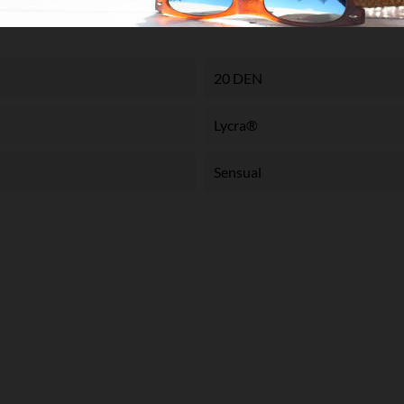
20 DEN
Lycra®
Sensual