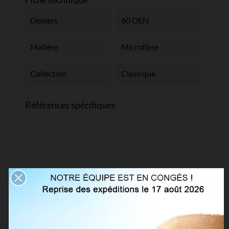
Deniers
60 DEN
Matière
Microfibre
Collection
Classique
Références spécifiques
VOUS AIMEREZ AUSSI