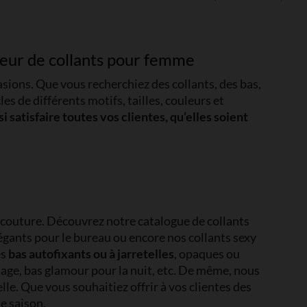
sseur de collants pour femme
sions. Que vous recherchiez des collants, des bas,
 de différents motifs, tailles, couleurs et
i satisfaire toutes vos clientes, qu’elles soient
s couture. Découvrez notre catalogue de collants
légants pour le bureau ou encore nos collants sexy
es
bas autofixants ou à jarretelles
, opaques ou
iage, bas glamour pour la nuit, etc. De même, nous
elle. Que vous souhaitiez offrir à vos clientes des
e saison.