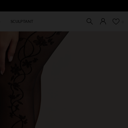
EW
6
SCULPTANT
0
!