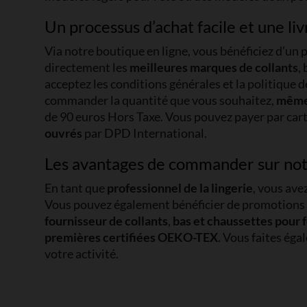
Un processus d’achat facile et une li
Via notre boutique en ligne, vous bénéficiez d’un pr
directement les
meilleures marques de collants
,
acceptez les conditions générales et la politique 
commander la quantité que vous souhaitez,
même 
de 90 euros Hors Taxe. Vous pouvez payer par car
ouvrés
par DPD International.
Les avantages de commander sur not
En tant que
professionnel de la lingerie
, vous ave
Vous pouvez également bénéficier de promotions ex
fournisseur de collants
,
bas et chaussettes pour 
premières certifiées OEKO-TEX
. Vous faites ég
votre activité.