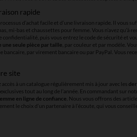
vraison rapide
ocessus d’achat facile et d’une livraison rapide. Il vous suf
 bas, mi-bas et chaussettes pour femme. Vous n’avez qu’à r
de confidentialité, puis vous entrez le code de sécurité et
une seule pièce par taille
, par couleur et par modèle. V
te bancaire, par virement bancaire ou par PayPal. Vous r
re site
z accès à un catalogue régulièrement mis à jour avec les
der
clusives tout au long de l’année. En commandant sur notre 
femme en ligne de confiance
. Nous vous offrons des articl
alement le choix d’un partenaire à l’écoute, qui vous conse