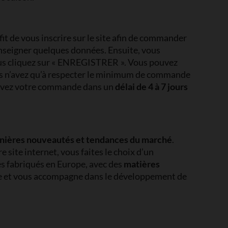
fit de vous inscrire sur le site afin de commander
enseigner quelques données. Ensuite, vous
 vous cliquez sur « ENREGISTRER ». Vous pouvez
ous n’avez qu’à respecter le minimum de commande
ecevez votre commande dans un
délai de 4 à 7 jours
nières nouveautés et tendances du marché
.
site internet, vous faites le choix d’un
es fabriqués en Europe, avec des
matières
ille et vous accompagne dans le développement de