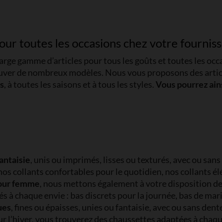
 pour toutes les occasions chez votre fourni
rge gamme d’articles pour tous les goûts et toutes les occa
uver de nombreux modèles. Nous vous proposons des articles
s
, à toutes les saisons et à tous les styles.
Vous pourrez ains
fantaisie
, unis ou imprimés, lisses ou texturés, avec ou san
os collants confortables pour le quotidien, nos collants é
pour femme
, nous mettons également à votre disposition d
 à chaque envie : bas discrets pour la journée, bas de mar
ues
, fines ou épaisses, unies ou fantaisie, avec ou sans dent
r l’hiver, vous trouverez des chaussettes adaptées à chaqu